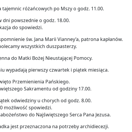
a tajemnic różańcowych po Mszy o godz. 11.00.
 dni powszednie o godz. 18.00.
kazja do spowiedzi.
pomnienie św. Jana Marii Vianney’a, patrona kapłanów.
polecamy wszystkich duszpasterzy.
nna do Matki Bożej Nieustającej Pomocy.
u wypadają pierwszy czwartek i piątek miesiąca.
więto Przemienienia Pańskiego.
świętszego Sakramentu od godziny 17.00.
ątek odwiedziny u chorych od godz. 8.00.
00 możliwość spowiedzi.
nabożeństwo do Najświętszego Serca Pana Jezusa.
ładka jest przeznaczona na potrzeby archidiecezji.