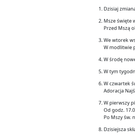
Dzisiaj zmian
Msze święte w
Przed Mszą o
We wtorek ws
W modlitwie 
W środę nowe
W tym tygodni
W czwartek ś
Adoracja Naj
W pierwszy pi
Od godz. 17.
Po Mszy św. 
Dzisiejsza sk